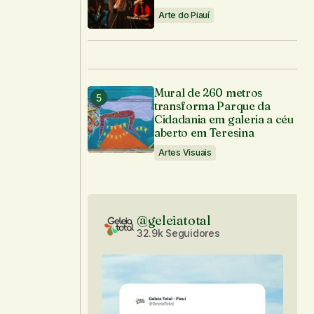
Arte do Piauí
Mural de 260 metros
transforma Parque da
Cidadania em galeria a céu
aberto em Teresina
Artes Visuais
@geleiatotal
32.9k Seguidores