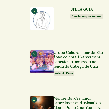
STELA GUIA
Saudades piauienses
Grupo Cultural Luar do São
João celebra 15 anos com
espetáculo inspirado na
lenda do Cabeça de Cuia
Arte do Piauí
Monise Borges lança
experiência audiovisual do
álbum Punaré no YouTube