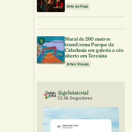
Arte do Piauí
Mural de 260 metros
transforma Parque da
Cidadania em galeria a céu
aberto em Teresina
Artes Visuais
@geleiatotal
32.9k Seguidores