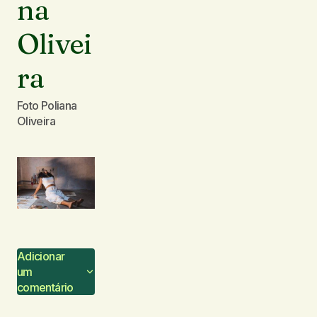
na
Olivei
ra
Foto Poliana
Oliveira
Adicionar
um
comentário