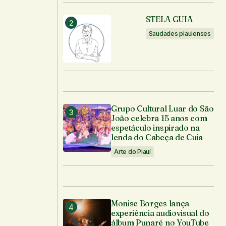
STELA GUIA
Saudades piauienses
Grupo Cultural Luar do São
João celebra 15 anos com
espetáculo inspirado na
lenda do Cabeça de Cuia
Arte do Piauí
Monise Borges lança
experiência audiovisual do
álbum Punaré no YouTube