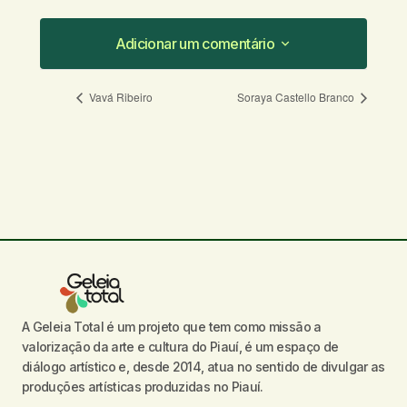
Adicionar um comentário
Adicionar um comentário
Vavá Ribeiro
Soraya Castello Branco
O seu endereço de e-mail não será
publicado.
Campos obrigatórios são
marcados com
*
Comentário
*
A Geleia Total é um projeto que tem como missão a
valorização da arte e cultura do Piauí, é um espaço de
Seu nome
*
diálogo artístico e, desde 2014, atua no sentido de divulgar as
produções artísticas produzidas no Piauí.
Seu e-mail
*