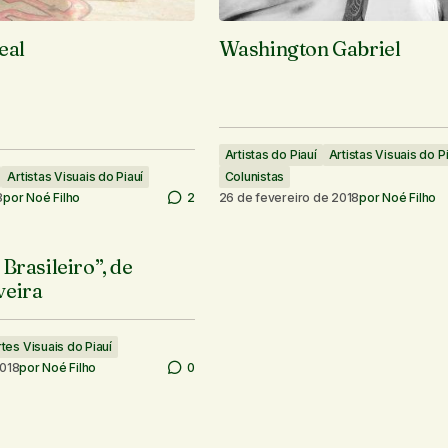
eal
Washington Gabriel
Artistas do Piauí
Artistas Visuais do P
Artistas Visuais do Piauí
Colunistas
8
por
Noé Filho
2
26 de fevereiro de 2018
por
Noé Filho
 Brasileiro”, de
veira
tes Visuais do Piauí
2018
por
Noé Filho
0