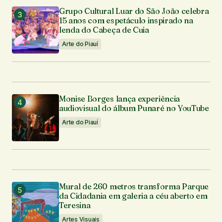
Grupo Cultural Luar do São João celebra
15 anos com espetáculo inspirado na
lenda do Cabeça de Cuia
Arte do Piauí
Monise Borges lança experiência
audiovisual do álbum Punaré no YouTube
Arte do Piauí
Mural de 260 metros transforma Parque
da Cidadania em galeria a céu aberto em
Teresina
Artes Visuais