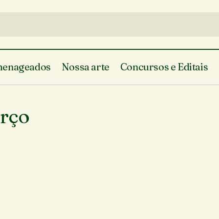
enageados
Nossa arte
Concursos e Editais
rço