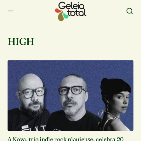
HIGH
A Növa, trio indie rock piauiense, celebra 20