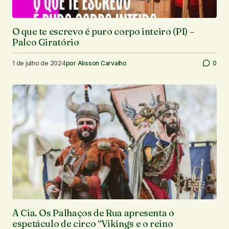
O que te escrevo é puro corpo inteiro (PI) –
Palco Giratório
1 de julho de 2024
por
Alisson Carvalho
0
A Cia. Os Palhaços de Rua apresenta o
espetáculo de circo “Vikings e o reino