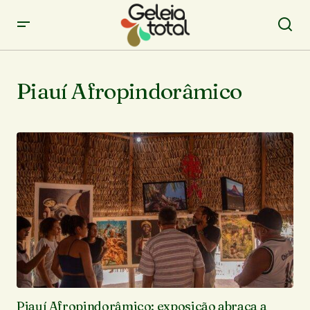
Piauí Afropindorâmico
Piauí Afropindorâmico: exposição abraça a