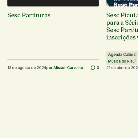
Sesc Partituras
Sesc Piauí
para a Séri
Sesc Partit
inscrições 
Agenda Cultural
Música do Piauí
13 de agosto de 2024
por
Alisson Carvalho
0
21 de abril de 20