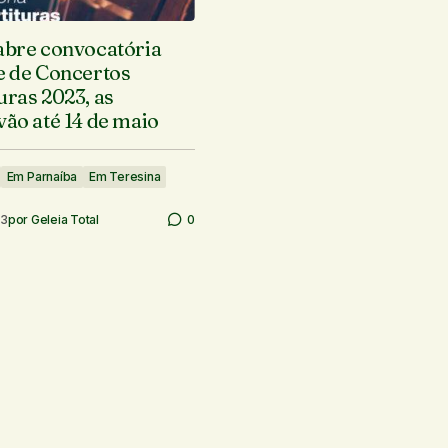
 abre convocatória
e de Concertos
uras 2023, as
vão até 14 de maio
Em Parnaíba
Em Teresina
23
por
Geleia Total
0