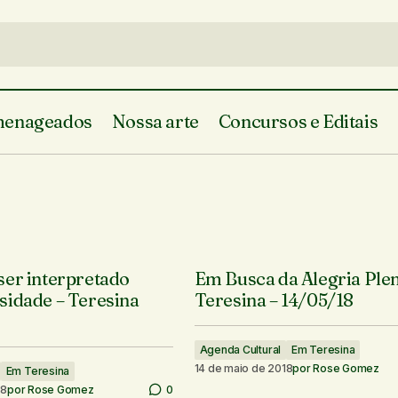
enageados
Nossa arte
Concursos e Editais
ser interpretado
Em Busca da Alegria Plen
sidade – Teresina
Teresina – 14/05/18
Agenda Cultural
Em Teresina
14 de maio de 2018
por
Rose Gomez
Em Teresina
18
por
Rose Gomez
0