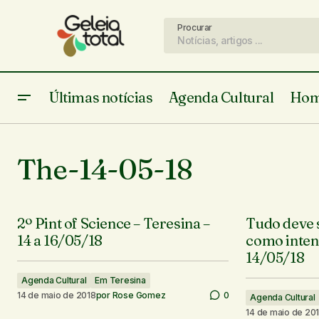
Procurar
Últimas notícias
Agenda Cultural
Hom
The-14-05-18
2º Pint of Science – Teresina –
Tudo deve 
14 a 16/05/18
como inten
14/05/18
Agenda Cultural
Em Teresina
14 de maio de 2018
por
Rose Gomez
0
Agenda Cultural
14 de maio de 20