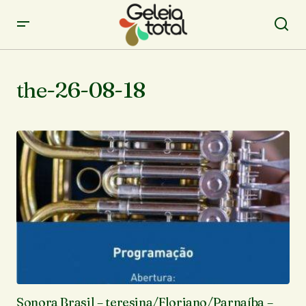
the-26-08-18
Sonora Brasil – teresina/Floriano/Parnaíba –