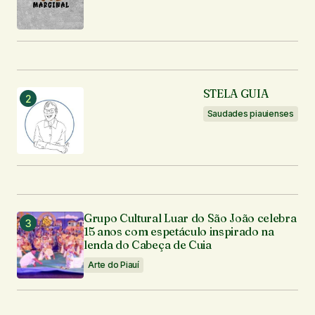
STELA GUIA
Saudades piauienses
Grupo Cultural Luar do São João celebra
15 anos com espetáculo inspirado na
lenda do Cabeça de Cuia
Arte do Piauí