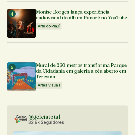
Monise Borges lança experiência
audiovisual do álbum Punaré no YouTube
Arte do Piauí
Mural de 260 metros transforma Parque
da Cidadania em galeria a céu aberto em
Teresina
Artes Visuais
@geleiatotal
32.9k Seguidores