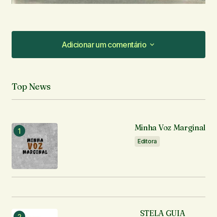
Adicionar um comentário
Adicionar um comentário
Top News
O seu endereço de e-mail não será publicado.
Campos obrigatórios são marcados com
*
Minha Voz Marginal
Comentário
*
Editora
Seu nome
*
STELA GUIA