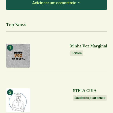
Adicionar um comentário
Adicionar um comentário
Top News
O seu endereço de e-mail não será publicado.
Campos obrigatórios são marcados com
*
Minha Voz Marginal
Comentário
*
Editora
Seu nome
*
STELA GUIA
Seu e-mail
*
Saudades piauienses