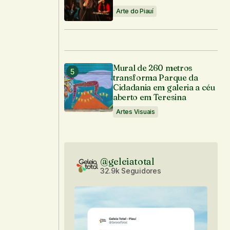
Arte do Piauí
Mural de 260 metros
transforma Parque da
Cidadania em galeria a céu
aberto em Teresina
Artes Visuais
@geleiatotal
32.9k Seguidores