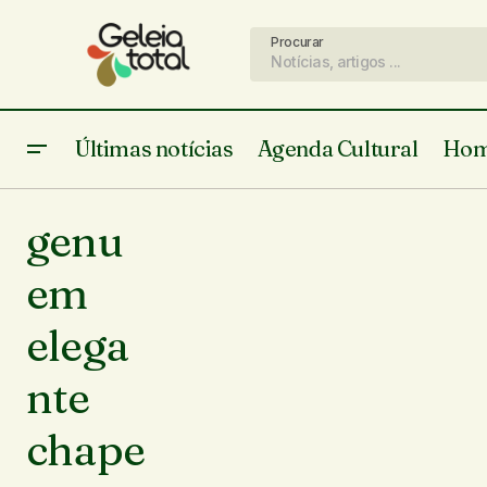
Procurar
Últimas notícias
Agenda Cultural
Hom
genu
em
elega
nte
chape