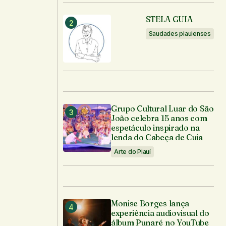
STELA GUIA
Saudades piauienses
Grupo Cultural Luar do São
João celebra 15 anos com
espetáculo inspirado na
lenda do Cabeça de Cuia
Arte do Piauí
Monise Borges lança
experiência audiovisual do
álbum Punaré no YouTube