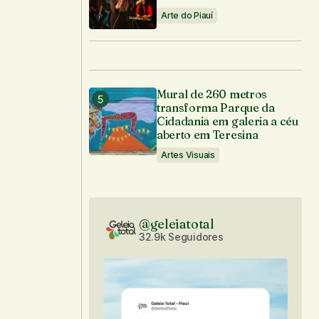
Arte do Piauí
Mural de 260 metros
transforma Parque da
Cidadania em galeria a céu
aberto em Teresina
Artes Visuais
@geleiatotal
32.9k Seguidores