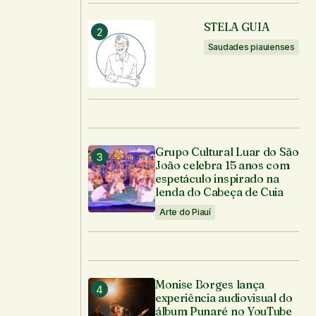
STELA GUIA
Saudades piauienses
Grupo Cultural Luar do São
João celebra 15 anos com
espetáculo inspirado na
lenda do Cabeça de Cuia
Arte do Piauí
Monise Borges lança
experiência audiovisual do
álbum Punaré no YouTube