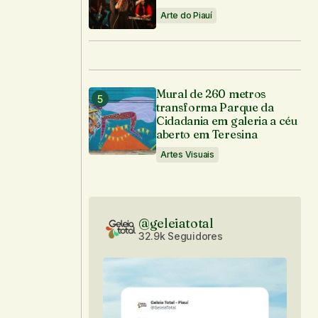
Arte do Piauí
Mural de 260 metros
transforma Parque da
Cidadania em galeria a céu
aberto em Teresina
Artes Visuais
@geleiatotal
32.9k Seguidores