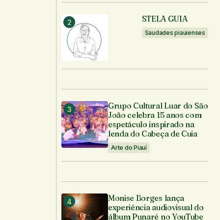
STELA GUIA
Saudades piauienses
Grupo Cultural Luar do São
João celebra 15 anos com
espetáculo inspirado na
lenda do Cabeça de Cuia
Arte do Piauí
Monise Borges lança
experiência audiovisual do
álbum Punaré no YouTube