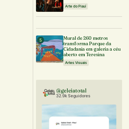
Arte do Piauí
Mural de 260 metros
transforma Parque da
Cidadania em galeria a céu
aberto em Teresina
Artes Visuais
@geleiatotal
32.9k Seguidores