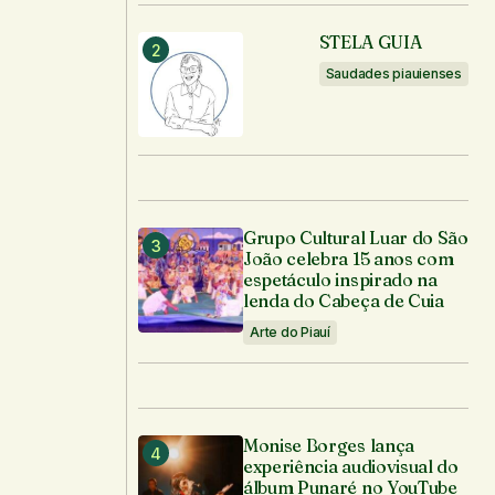
STELA GUIA
Saudades piauienses
Grupo Cultural Luar do São
João celebra 15 anos com
espetáculo inspirado na
lenda do Cabeça de Cuia
Arte do Piauí
Monise Borges lança
experiência audiovisual do
álbum Punaré no YouTube