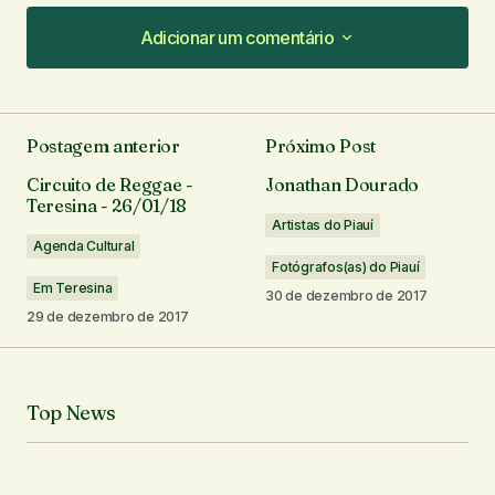
Adicionar um comentário
Adicionar um comentário
Postagem anterior
Próximo Post
O seu endereço de e-mail não será publicado.
Circuito de Reggae -
Jonathan Dourado
Campos obrigatórios são marcados com
*
Teresina - 26/01/18
Artistas do Piauí
Agenda Cultural
Comentário
*
Fotógrafos(as) do Piauí
Em Teresina
30 de dezembro de 2017
29 de dezembro de 2017
Seu nome
*
Top News
Seu e-mail
*