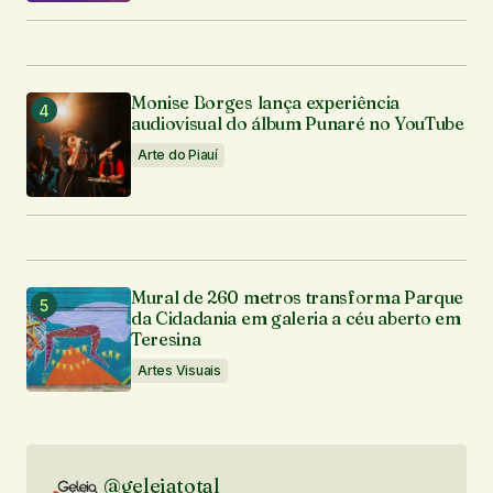
Monise Borges lança experiência
audiovisual do álbum Punaré no YouTube
Arte do Piauí
Mural de 260 metros transforma Parque
da Cidadania em galeria a céu aberto em
Teresina
Artes Visuais
@geleiatotal