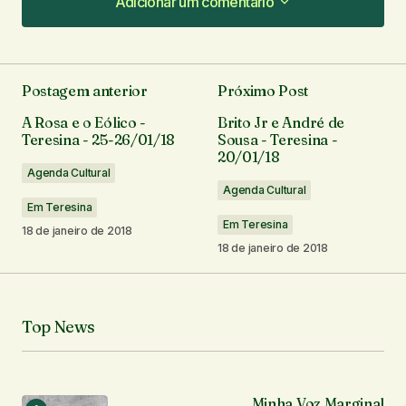
Adicionar um comentário
Adicionar um comentário
Postagem anterior
Próximo Post
O seu endereço de e-mail não será publicado.
A Rosa e o Eólico -
Brito Jr e André de
Campos obrigatórios são marcados com
*
Teresina - 25-26/01/18
Sousa - Teresina -
20/01/18
Agenda Cultural
Comentário
*
Agenda Cultural
Em Teresina
Em Teresina
18 de janeiro de 2018
18 de janeiro de 2018
Seu nome
*
Top News
Seu e-mail
*
Minha Voz Marginal
Notifique-me sobre novos comentários por e-mail.