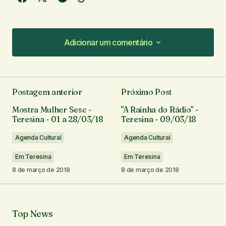
Adicionar um comentário
Adicionar um comentário
Postagem anterior
Próximo Post
O seu endereço de e-mail não será publicado.
Mostra Mulher Sesc -
"A Rainha do Rádio" -
Campos obrigatórios são marcados com
*
Teresina - 01 a 28/03/18
Teresina - 09/03/18
Agenda Cultural
Agenda Cultural
Comentário
*
Em Teresina
Em Teresina
8 de março de 2018
8 de março de 2018
Seu nome
*
Top News