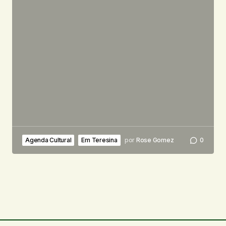
Agenda Cultural
Em Teresina
por
Rose Gomez
0