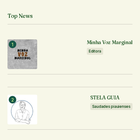
Top News
O seu endereço de e-mail não será publicado.
Campos obrigatórios são marcados com
*
Minha Voz Marginal
Comentário
*
Editora
Seu nome
*
STELA GUIA
Seu e-mail
*
Saudades piauienses
Enviar comentário