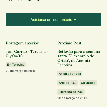
Adicionar um comentário
Adicionar um comentário
Postagem anterior
Próximo Post
O seu endereço de e-mail não será publicado.
Toni Garrito - Teresina -
Reflexão para a semana
Campos obrigatórios são marcados com
*
05/04/18
santa: "O exemplo de
Cristo", de Antonio
Ferreira
Em Teresina
Comentário
*
28 de março de 2018
Antonio Ferreira
Arte do Piauí
Colunistas
Literatura do Piauí
Seu nome
*
28 de março de 2018