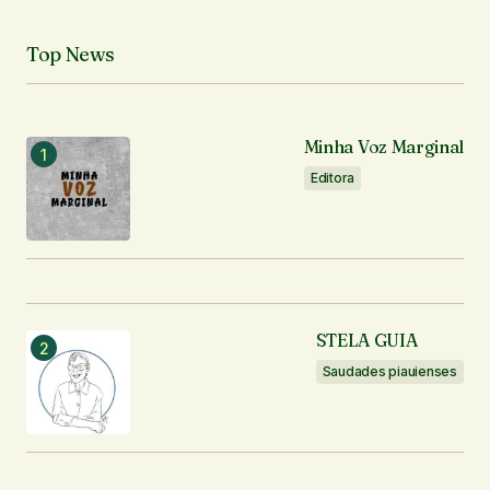
Seu e-mail
*
Top News
Notifique-me sobre novos comentários por e-mail.
Notifique-me sobre novas publicações por e-mail.
Minha Voz Marginal
Editora
Enviar comentário
STELA GUIA
Saudades piauienses