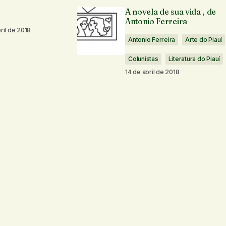
á publicado.
Campos obrigatórios são marcados com
*
A novela de sua vida , de
Antonio Ferreira
ril de 2018
Antonio Ferreira
Arte do Piauí
Colunistas
Literatura do Piauí
14 de abril de 2018
Seu e-mail
*
os por e-mail.
Notifique-me sobre novas publicações por e