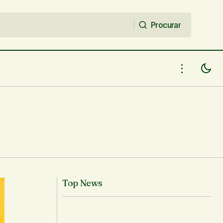
Procurar
Procurar
A novela de sua vida , de Antonio
04/18
Ferreira
Top News