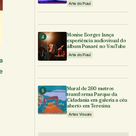
Arte do Piauí
Monise Borges lança
experiência audiovisual do
álbum Punaré no YouTube
Arte do Piauí
a
e
Mural de 260 metros
transforma Parque da
Cidadania em galeria a céu
aberto em Teresina
Artes Visuais