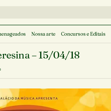
enageados
Nossa arte
Concursos e Editais
Concertos Matinais – Teresina – 15/
a Cultural
Em Teresina
eresina – 15/04/18
0