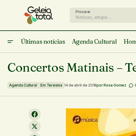
Procurar
Últimas notícias
Agenda Cultural
Hom
Ivan Silva - Teresina - 13/04/18
Agend
Concertos Matinais – T
Agenda Cultural
Em Teresina
14 de abril de 2018
por
Rose Gomez