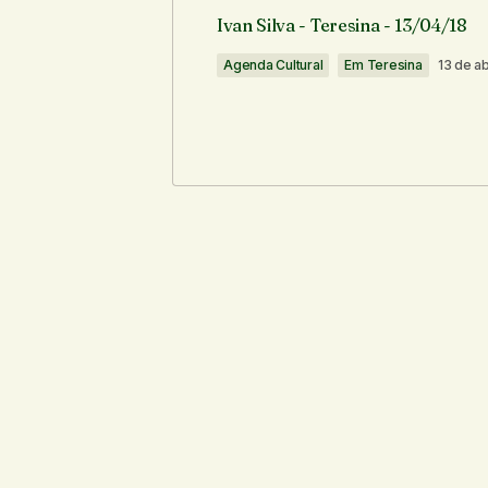
O seu endereço de e-mail não ser
Ivan Silva - Teresina - 13/04/18
Agenda Cultural
Em Teresina
13 de ab
Comentário
*
Seu nome
*
Notifique-me sobre novos comentári
Enviar comentário