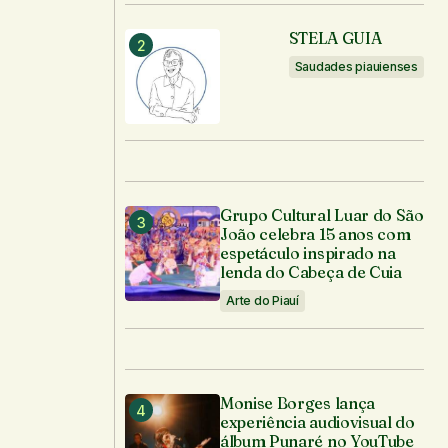
STELA GUIA
Saudades piauienses
Grupo Cultural Luar do São
João celebra 15 anos com
espetáculo inspirado na
lenda do Cabeça de Cuia
Arte do Piauí
Monise Borges lança
experiência audiovisual do
álbum Punaré no YouTube