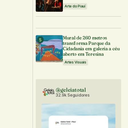
Arte do Piauí
Mural de 260 metros
transforma Parque da
Cidadania em galeria a céu
aberto em Teresina
Artes Visuais
@geleiatotal
32.9k Seguidores