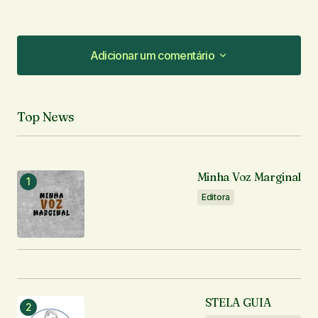
Adicionar um comentário
Adicionar um comentário
Top News
O seu endereço de e-mail não será publicado.
Campos obrigatórios são marcados com
*
Minha Voz Marginal
Comentário
*
Editora
Seu nome
*
STELA GUIA