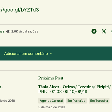
://goo.gl/bYZTd3
mez
2,6K visualizações
Adicionar um comentário
Adicionar um comentário
Próximo Post
á publicado.
Campos obrigatórios são marcados com
*
 -
Tânia Alves - Oeiras/ Teresina/ Piripiri/
PHB - 07-08-09-10/05/18
io de 2018
Agenda Cultural
Em Parnaíba
Em Teresina
5 de maio de 2018