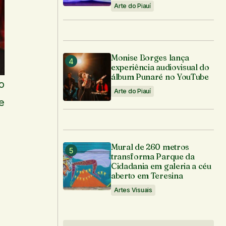
Arte do Piauí
Monise Borges lança
experiência audiovisual do
álbum Punaré no YouTube
o
Arte do Piauí
e
Mural de 260 metros
transforma Parque da
Cidadania em galeria a céu
aberto em Teresina
Artes Visuais