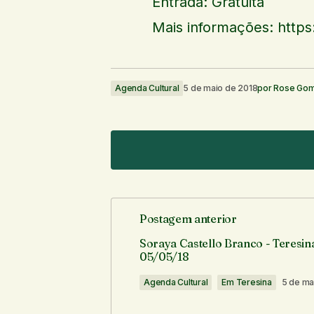
Entrada: Gratuita
Mais informações: https
Agenda Cultural
5 de maio de 2018
por
Rose Go
Postagem anterior
O seu endereço de e-mail não ser
Soraya Castello Branco - Teresina
05/05/18
Comentário
*
Agenda Cultural
Em Teresina
5 de ma