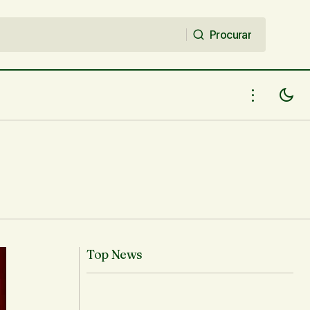
Procurar
Procurar
Tânia Alves - Oeiras/ Teresina/ Piripiri/
PHB - 07-08-09-10/05/18
Top News