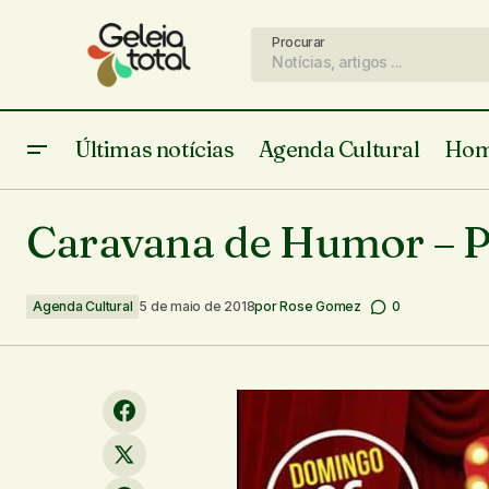
Procurar
Últimas notícias
Agenda Cultural
Hom
Soraya Castello Branco - Teresina -
Caravana de Humor – P
05/05/18
Agenda Cultural
5 de maio de 2018
por
Rose Gomez
0