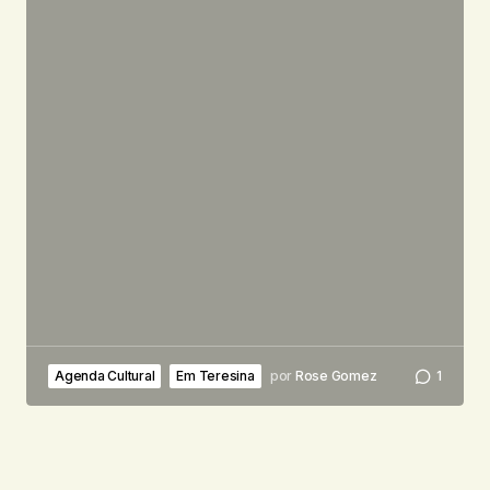
Agenda Cultural
Em Teresina
por
Rose Gomez
1