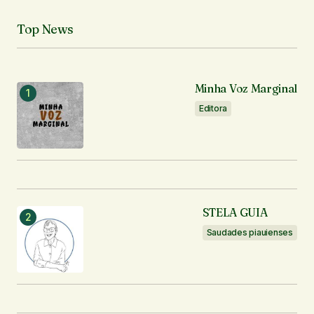
Seu nome
*
Top News
Seu e-mail
*
Minha Voz Marginal
Notifique-me sobre novos comentários por e-mail.
Editora
Notifique-me sobre novas publicações por e-mail.
Enviar comentário
STELA GUIA
Saudades piauienses