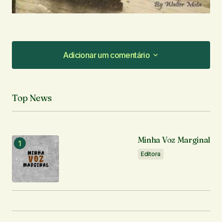
Adicionar um comentário
Adicionar um comentário
Top News
O seu endereço de e-mail não será publicado.
Campos obrigatórios são marcados com
*
Minha Voz Marginal
Comentário
*
Editora
Seu nome
*