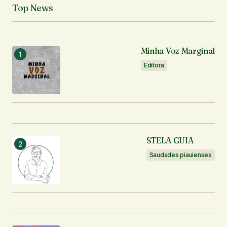
Top News
O seu endereço de e-mail não será publicado.
Campos obrigatórios são marcados com
*
Minha Voz Marginal
Comentário
*
Editora
Seu nome
*
STELA GUIA
Seu e-mail
*
Saudades piauienses
Enviar comentário