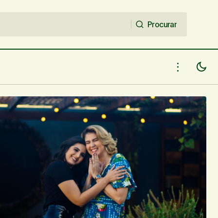
Procurar
Procurar
 do Piauí – 11
Exposições Conexões - Teresina -
07/08/18