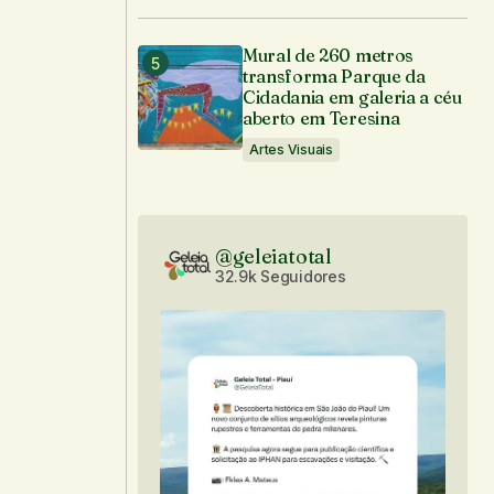
Mural de 260 metros
transforma Parque da
Cidadania em galeria a céu
aberto em Teresina
Artes Visuais
@geleiatotal
32.9k Seguidores