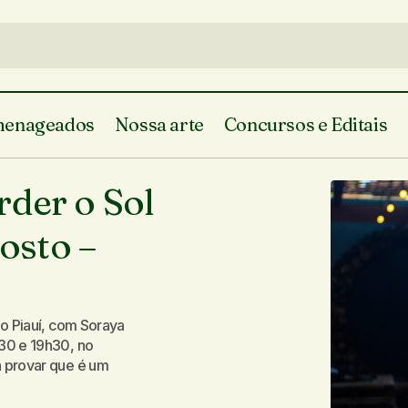
enageados
Nossa arte
Concursos e Editais
10 motivos para não perder o Sol e Lua
luna da Geleia Total
rder o Sol
de agosto – Palácio da Música
sina
gosto –
do Piauí, com Soraya
h30 e 19h30, no
a provar que é um