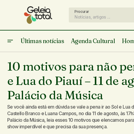
Procurar
Últimas notícias
Agenda Cultural
Hom
Agenda Cultural
Co
Canto da Lavadeira do Rio, Álvaro
10 motivos para não pe
Pacheco
Colunistas
Em Tere
e Lua do Piauí – 11 de a
Palácio da Música
Se você ainda está em dúvida se vale a pena ir ao Sol e Lua 
Castello Branco e Luana Campos, no dia 11 de agosto, às 17
Palácio da Música, leia esses 10 motivos que elencamos par
show imperdível e que precisa da sua presença.