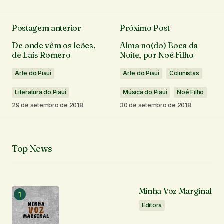
Postagem anterior
Próximo Post
O seu endereço de e-mail não será publicado.
De onde vêm os leões,
Alma no(do) Boca da
Campos obrigatórios são marcados com
*
de Laís Romero
Noite, por Noé Filho
Arte do Piauí
Arte do Piauí
Colunistas
Comentário
*
Literatura do Piauí
Música do Piauí
Noé Filho
29 de setembro de 2018
30 de setembro de 2018
Seu nome
*
Top News
Seu e-mail
*
Minha Voz Marginal
Notifique-me sobre novos comentários por e-mail.
Editora