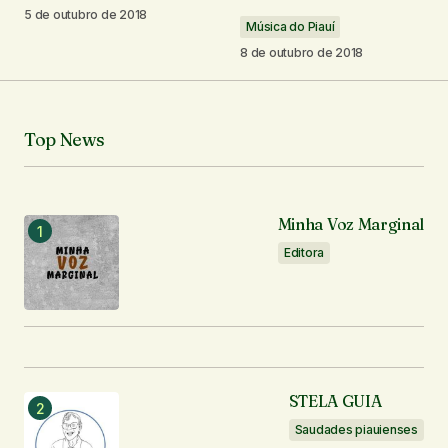
5 de outubro de 2018
Música do Piauí
8 de outubro de 2018
Seu nome
*
Top News
Seu e-mail
*
Notifique-me sobre novos comentários por e-mail.
Minha Voz Marginal
Editora
Notifique-me sobre novas publicações por e-mail.
Enviar comentário
STELA GUIA
Saudades piauienses