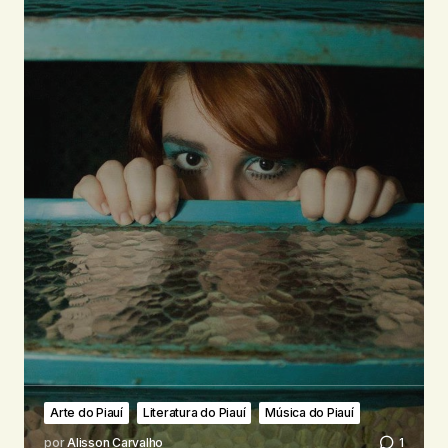
Arte do Piauí
Literatura do Piauí
Música do Piauí
por
Alisson Carvalho
1