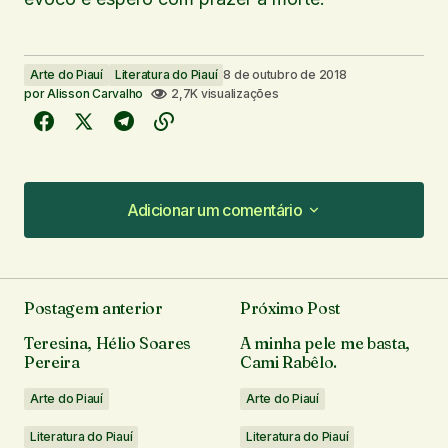
Arte do Piauí
Literatura do Piauí
8 de outubro de 2018
por
Alisson Carvalho
2,7K visualizações
Adicionar um comentário
Adicionar um comentário
Postagem anterior
Próximo Post
O seu endereço de e-mail não será publicado.
Teresina, Hélio Soares
A minha pele me basta,
Campos obrigatórios são marcados com
*
Pereira
Cami Rabêlo.
Arte do Piauí
Arte do Piauí
Comentário
*
Literatura do Piauí
Literatura do Piauí