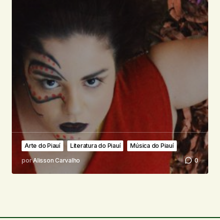
Arte do Piauí
Literatura do Piauí
Música do Piauí
por
Alisson Carvalho
0