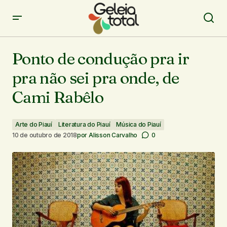
Ponto de condução pra ir pra não sei pra onde, de Cami
Rabêlo
Ponto de condução pra ir
pra não sei pra onde, de
Cami Rabêlo
Arte do Piauí
Literatura do Piauí
Música do Piauí
10 de outubro de 2018
por
Alisson Carvalho
0