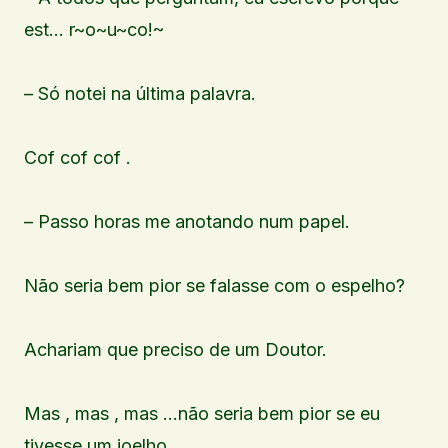
est… r~o~u~co!~
– Só notei na última palavra.
Cof cof cof .
– Passo horas me anotando num papel.
Não seria bem pior se falasse com o espelho?
Achariam que preciso de um Doutor.
Mas , mas , mas …não seria bem pior se eu
tivesse um joelho