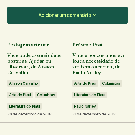
Adicionar um comentário
Adicionar um comentário
Postagem anterior
Próximo Post
O seu endereço de e-mail não será publicado.
Você pode assumir duas
Vinte e poucos anos e a
Campos obrigatórios são marcados com
*
posturas: Ajudar ou
louca necessidade de
Observar, de Alisson
ser bem-sucedido, de
Carvalho
Paulo Narley
Comentário
*
Alisson Carvalho
Arte do Piauí
Colunistas
Arte do Piauí
Colunistas
Literatura do Piauí
Literatura do Piauí
Paulo Narley
Seu nome
*
30 de dezembro de 2018
31 de dezembro de 2018
Seu e-mail
*