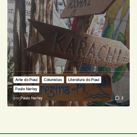
Arte do Piauí
Colunistas
Literatura do Piauí
Paulo Narley
por
Paulo Narley
2