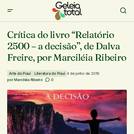
Crítica do livro “Relatório 2500 – a decisão”, de Dalva
Freire, por Marciléia Ribeiro
Crítica do livro “Relatório
2500 – a decisão”, de Dalva
Freire, por Marciléia Ribeiro
Arte do Piauí
Literatura do Piauí
4 de junho de 2019
por
Marciléia Ribeiro
0