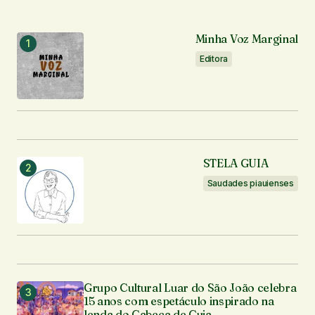
Notifique-me sobre novos comentários por e-mail.
Minha Voz Marginal
Editora
Notifique-me sobre novas publicações por e-mail.
Enviar comentário
STELA GUIA
Saudades piauienses
Grupo Cultural Luar do São João celebra
15 anos com espetáculo inspirado na
lenda do Cabeça de Cuia