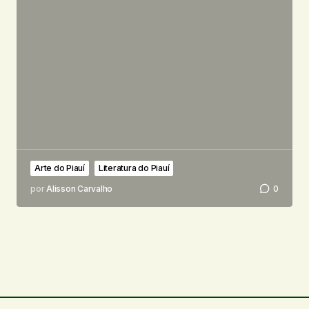
Arte do Piauí
Literatura do Piauí
por
Alisson Carvalho
0