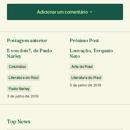
Adicionar um comentário
Adicionar um comentário
Postagem anterior
Próximo Post
O seu endereço de e-mail não será publicado.
E sou dois?, de Paulo
Louvação, Torquato
Campos obrigatórios são marcados com
*
Narley
Neto
Colunistas
Arte do Piauí
Comentário
*
Literatura do Piauí
Literatura do Piauí
5 de junho de 2019
Paulo Narley
3 de junho de 2019
Seu nome
*
Top News
Seu e-mail
*