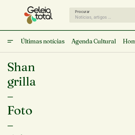
Procurar
Últimas notícias
Agenda Cultural
Hom
Shan
grilla
–
Foto
–