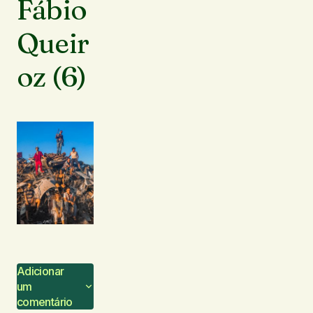
Fábio
Queir
oz (6)
Adicionar
um
comentário