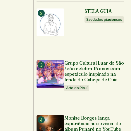
STELA GUIA
Saudades piauienses
Grupo Cultural Luar do São
João celebra 15 anos com
espetáculo inspirado na
lenda do Cabeça de Cuia
Arte do Piauí
Monise Borges lança
experiência audiovisual do
álbum Punaré no YouTube