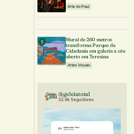
Arte do Piauí
Mural de 260 metros
transforma Parque da
Cidadania em galeria a céu
aberto em Teresina
Artes Visuais
@geleiatotal
32.9k Seguidores