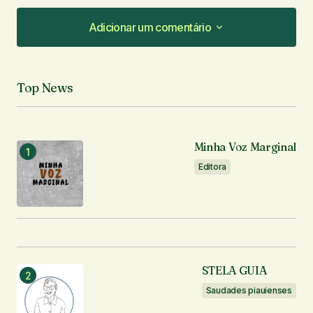
Adicionar um comentário
Adicionar um comentário
Top News
O seu endereço de e-mail não será publicado.
Campos obrigatórios são marcados com
*
Minha Voz Marginal
Comentário
*
Editora
Seu nome
*
STELA GUIA
Seu e-mail
*
Saudades piauienses