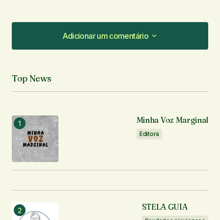
Adicionar um comentário
Adicionar um comentário
Top News
O seu endereço de e-mail não será publicado.
Campos obrigatórios são marcados com
*
Minha Voz Marginal
Comentário
*
Editora
Seu nome
*
STELA GUIA