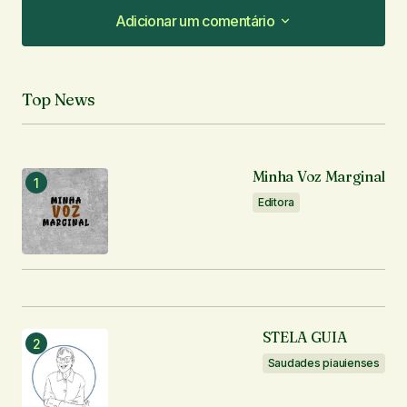
Adicionar um comentário
Adicionar um comentário
Top News
O seu endereço de e-mail não será publicado.
Campos obrigatórios são marcados com
*
Minha Voz Marginal
Comentário
*
Editora
Seu nome
*
STELA GUIA
Seu e-mail
*
Saudades piauienses