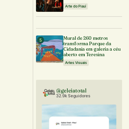
Arte do Piauí
Mural de 260 metros
transforma Parque da
Cidadania em galeria a céu
aberto em Teresina
Artes Visuais
@geleiatotal
32.9k Seguidores