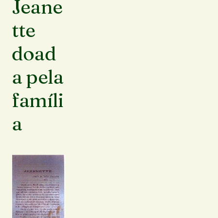
Jeane
tte
doad
a pela
famíli
a