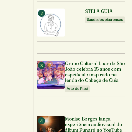
STELA GUIA
Saudades piauienses
Grupo Cultural Luar do São
João celebra 15 anos com
espetáculo inspirado na
lenda do Cabeça de Cuia
Arte do Piauí
Monise Borges lança
experiência audiovisual do
álbum Punaré no YouTube