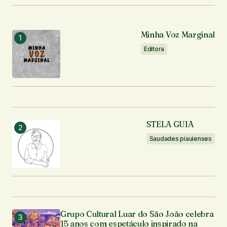
O seu endereço de e-mail não será publicado.
Campos obrigatórios são marcados com
*
Minha Voz Marginal
Comentário
*
Editora
Seu nome
*
STELA GUIA
Seu e-mail
*
Saudades piauienses
Enviar comentário
Grupo Cultural Luar do São João celebra
15 anos com espetáculo inspirado na