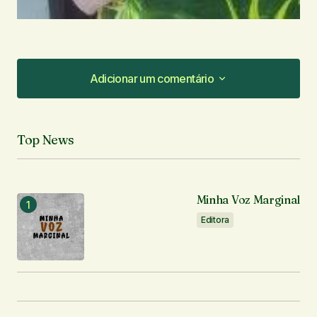
Adicionar um comentário
Adicionar um comentário
Top News
O seu endereço de e-mail não será publicado.
Campos obrigatórios são marcados com
*
Minha Voz Marginal
Comentário
*
Editora
Seu nome
*