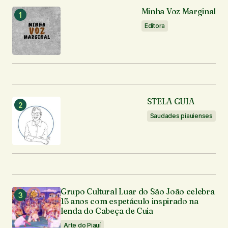
Minha Voz Marginal
Comentário
*
Editora
Seu nome
*
STELA GUIA
Seu e-mail
*
Saudades piauienses
Enviar comentário
Grupo Cultural Luar do São João celebra
15 anos com espetáculo inspirado na
lenda do Cabeça de Cuia
Arte do Piauí