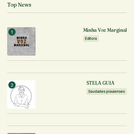
Top News
O seu endereço de e-mail não será publicado.
Campos obrigatórios são marcados com
*
Minha Voz Marginal
Comentário
*
Editora
Seu nome
*
STELA GUIA
Seu e-mail
*
Saudades piauienses
Enviar comentário