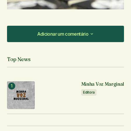
Adicionar um comentário
Adicionar um comentário
Top News
O seu endereço de e-mail não será publicado.
Campos obrigatórios são marcados com
*
Minha Voz Marginal
Comentário
*
Editora
Seu nome
*