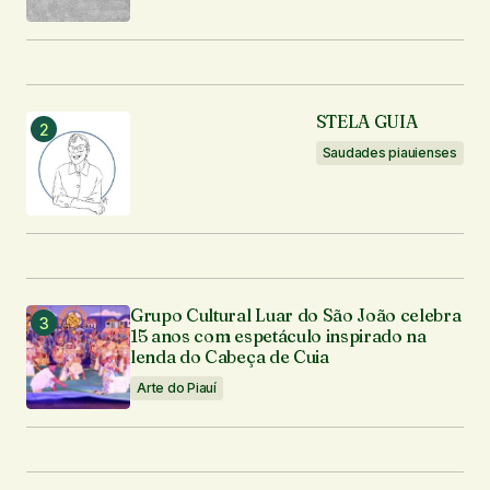
Seu nome
*
STELA GUIA
Seu e-mail
*
Saudades piauienses
Enviar comentário
Grupo Cultural Luar do São João celebra
15 anos com espetáculo inspirado na
lenda do Cabeça de Cuia
Arte do Piauí