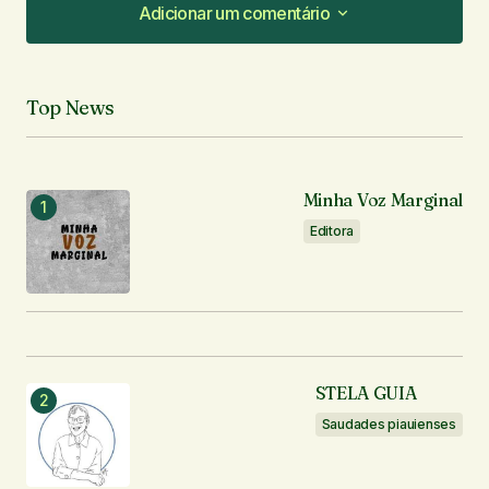
Adicionar um comentário
Adicionar um comentário
Top News
O seu endereço de e-mail não será publicado.
Campos obrigatórios são marcados com
*
Minha Voz Marginal
Comentário
*
Editora
Seu nome
*
STELA GUIA
Seu e-mail
*
Saudades piauienses