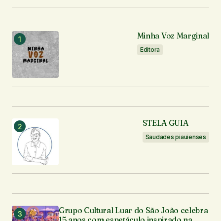
O seu endereço de e-mail não será publicado.
Campos obrigatórios são marcados com
*
Minha Voz Marginal
Comentário
*
Editora
Seu nome
*
STELA GUIA
Seu e-mail
*
Saudades piauienses
Enviar comentário
Grupo Cultural Luar do São João celebra
15 anos com espetáculo inspirado na