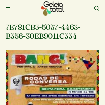
7E781CB3-5057-4463-
B556-30EB9011C554